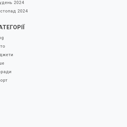
удень 2024
стопад 2024
АТЕГОРІЇ
og
то
джети
ше
оради
орт