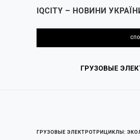
Перейти
ІQCITY – НОВИНИ УКРАЇН
до
вмісту
СПО
ГРУЗОВЫЕ ЭЛЕ
ГРУЗОВЫЕ ЭЛЕКТРОТРИЦИКЛЫ: ЭКО