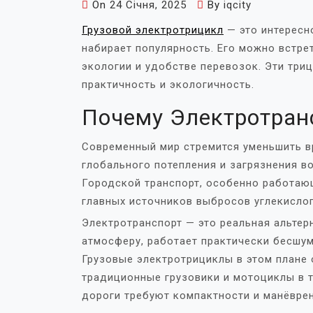
On
24 Січня, 2025
By
iqcity
Грузовой электротрицикл
— это интересн
набирает популярность. Его можно встрет
экологии и удобстве перевозок. Эти три
практичность и экологичность.
Почему Электротран
Современный мир стремится уменьшить в
глобального потепления и загрязнения в
Городской транспорт, особенно работающ
главных источников выбросов углекислог
Электротранспорт — это реальная альтер
атмосферу, работает практически бесшум
Грузовые электротрициклы в этом плане 
традиционные грузовики и мотоциклы в т
дороги требуют компактности и манёврен