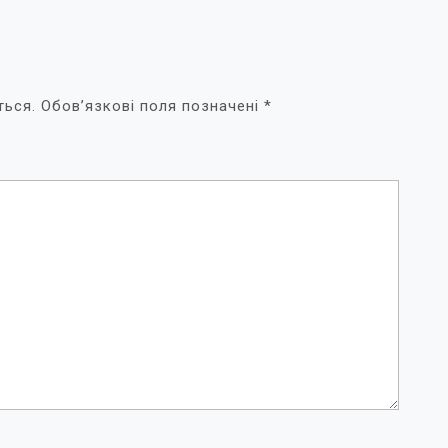
ться.
Обов’язкові поля позначені
*