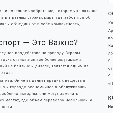
ое и полезное изобретение, которое уже активно
О
ить в разных странах мира, где заботятся об
Ка
циклы объединяют в себе компактность,
Ap
в
спорт — Это Важно?
Ка
редное воздействие на природу. Угрозы
ло
оздуха становятся всё более ощутимыми.
Як
ий на бензине и дизеле, является одним из
ст
о газа.
Як
натива. Он не выделяет вредных веществ в
«П
но и гораздо экономичнее в обслуживании.
особенно выгодны: они могут заменить
К
ех местах, где объём перевозок небольшой, а
ности.
Не