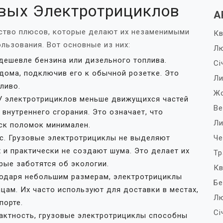
вых Электротрициклов
А
ство плюсов, которые делают их незаменимыми
Кв
льзования. Вот основные из них:
Лю
дешевле бензина или дизельного топлива.
Сі
дома, подключив его к обычной розетке. Это
Ли
ливо.
Жо
У электротрициклов меньше движущихся частей
Ве
внутреннего сгорания. Это означает, что
Ли
ск поломок минимален.
с. Грузовые электротрициклы не выделяют
Че
х и практически не создают шума. Это делает их
Тр
ые заботятся об экологии.
Кв
одаря небольшим размерам, электротрициклы
Бе
цам. Их часто используют для доставки в местах,
Лю
порте.
Сі
актность, грузовые электротрициклы способны