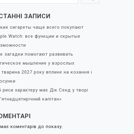
СТАННІ ЗАПИСИ
кие сигареты чаще всего покупают
ple Watch: все функции и скрытые
озможности
к загадки помогают развивать
гическое мышление у взрослых
 тварина 2027 року вплине на кохання і
осунки
і риси характеру має Дік Сенд у творі
’ятнадцятирічний капітан»
ОМЕНТАРІ
має коментарів до показу.