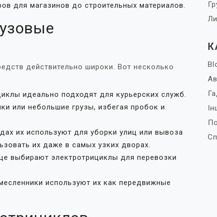
Гр
ров для магазинов до строительных материалов.
Ли
рузовые
К
Bl
редств действительно широки. Вот несколько
Ав
Га
иклы идеально подходят для курьерских служб.
ки или небольшие грузы, избегая пробок и
Ін
П
одах их используют для уборки улиц или вывоза
Сп
ьзовать их даже в самых узких дворах.
ще выбирают электротрициклы для перевозки
месленники используют их как передвижные