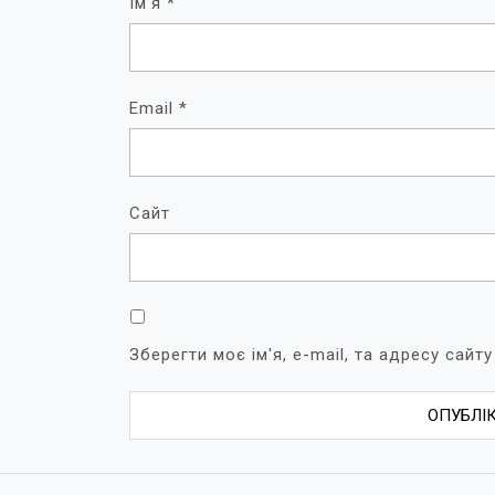
Ім'я
*
Email
*
Сайт
Зберегти моє ім'я, e-mail, та адресу сай