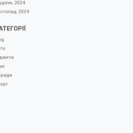
удень 2024
стопад 2024
АТЕГОРІЇ
og
то
джети
ше
оради
орт