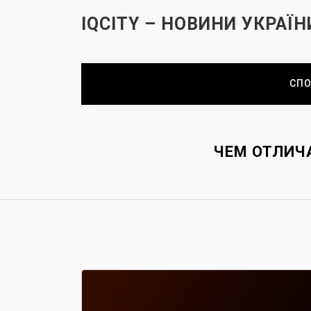
Перейти
ІQCITY – НОВИНИ УКРАЇН
до
вмісту
СПО
ЧЕМ ОТЛИЧ