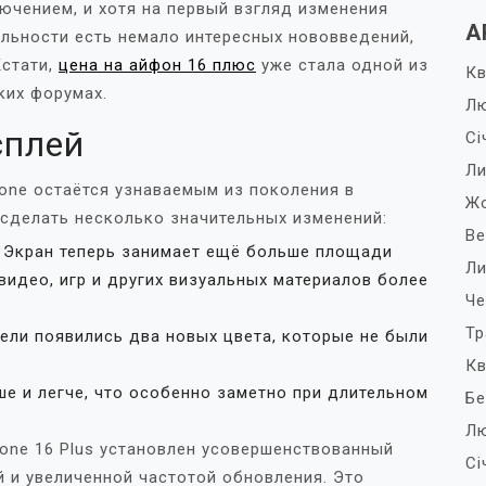
лючением, и хотя на первый взгляд изменения
А
альности есть немало интересных нововведений,
Кстати,
цена на айфон 16 плюс
уже стала одной из
Кв
ких форумах.
Лю
сплей
Сі
Ли
hone остаётся узнаваемым из поколения в
Жо
а сделать несколько значительных изменений:
Ве
Экран теперь занимает ещё больше площади
Ли
видео, игр и других визуальных материалов более
Че
Тр
ели появились два новых цвета, которые не были
Кв
е и легче, что особенно заметно при длительном
Бе
Лю
hone 16 Plus установлен усовершенствованный
Сі
 и увеличенной частотой обновления. Это