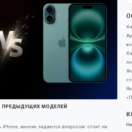
О
Ка
Ap
в
Ка
ло
Як
ст
Як
«П
ОТ ПРЕДЫДУЩИХ МОДЕЛЕЙ
К
Не
 iPhone, многие задаются вопросом: стоит ли