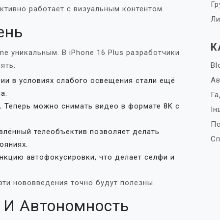
Гр
активно работает с визуальным контентом.
Ли
ень
К
ne уникальным. В iPhone 16 Plus разработчики
ять:
Bl
Ав
и в условиях слабого освещения стали ещё
а.
Га
.
Теперь можно снимать видео в формате 8K с
Ін
П
лённый телеобъектив позволяет делать
Сп
ояниях.
нкцию автофокусировки, что делает селфи и
 эти нововведения точно будут полезны.
 И Автономность